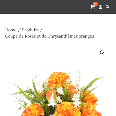
Skip
Pompes funèbres humain
Espace Funéraire Michel Gardechaux
0
to
content
Home
Produits
Coupe de Roses et de Chrysanthèmes oranges