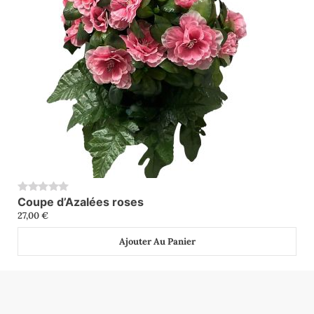
Coupe d’Azalées roses
0
27,00
€
Ajouter Au Panier