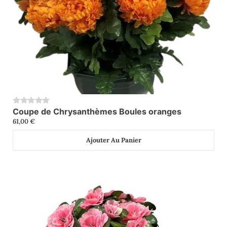
Coupe de Chrysanthèmes Boules oranges
0
61,00
€
Ajouter Au Panier