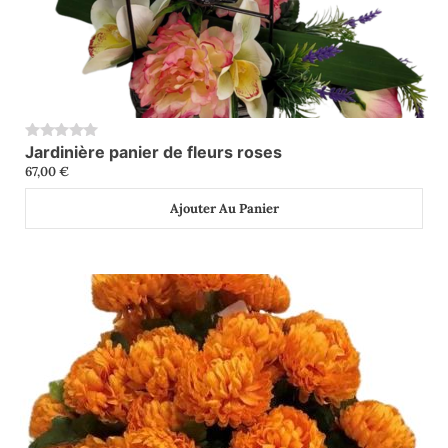
Jardinière panier de fleurs roses
0
67,00
€
Ajouter Au Panier