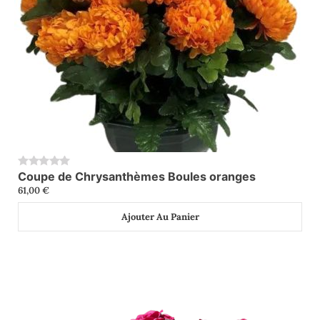
Coupe de Chrysanthèmes Boules oranges
0
61,00
€
Ajouter Au Panier