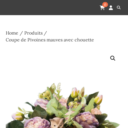
Skip
Pompes funèbres humain
Espace Funéraire Michel Gardechaux
0
to
content
Home
Produits
Coupe de Pivoines mauves avec chouette