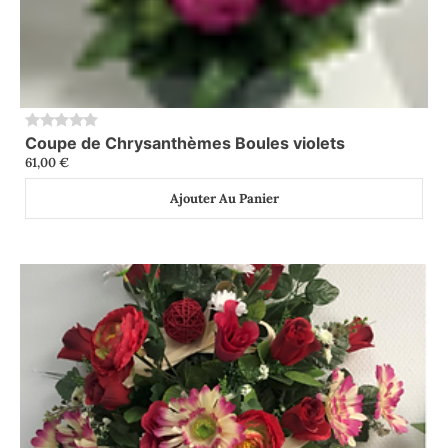
Coupe de Chrysanthèmes Boules violets
0
61,00
€
Ajouter Au Panier