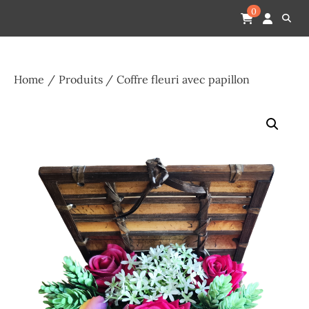
Skip
Pompes funèbres humain
Espace Funéraire Michel Gardechaux
0
to
content
Home
Produits
Coffre fleuri avec papillon