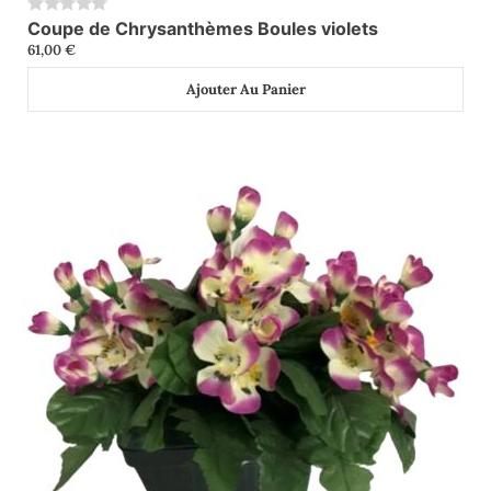
Coupe de Chrysanthèmes Boules violets
0
61,00
€
Ajouter Au Panier