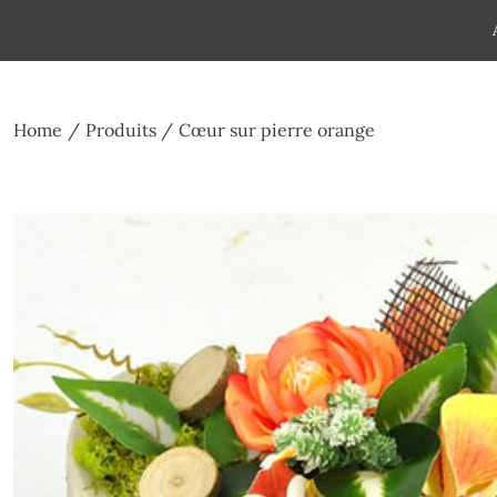
Skip
to
Pompes funèbres humain
Espace Funéraire Michel Gar
content
Home
Produits
Cœur sur pierre orange