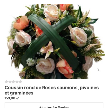
Coussin rond de Roses saumons, pivoines
0
et graminées
159,00
€
Ajouter Au Panier