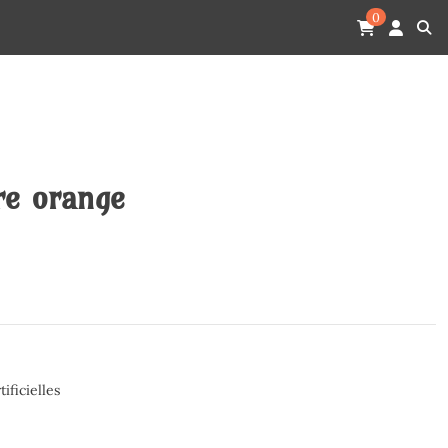
0
re orange
tificielles