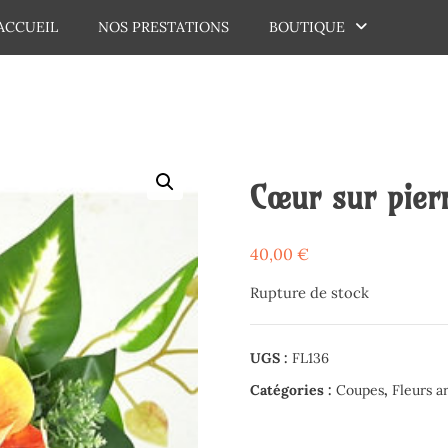
ACCUEIL
NOS PRESTATIONS
BOUTIQUE
dechaux
Cœur sur pier
40,00
€
Rupture de stock
UGS :
FL136
Catégories :
Coupes
,
Fleurs ar