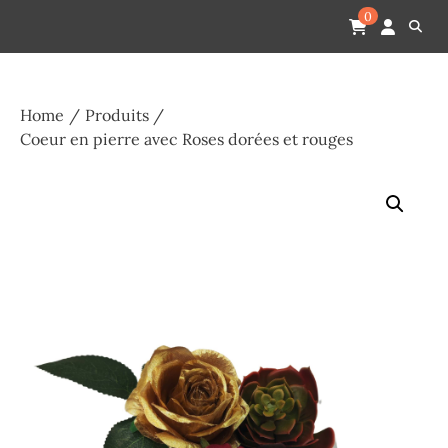
Skip
Pompes funèbres humain
Espace Funéraire Michel Gardechaux
0
to
content
Home
Produits
Coeur en pierre avec Roses dorées et rouges