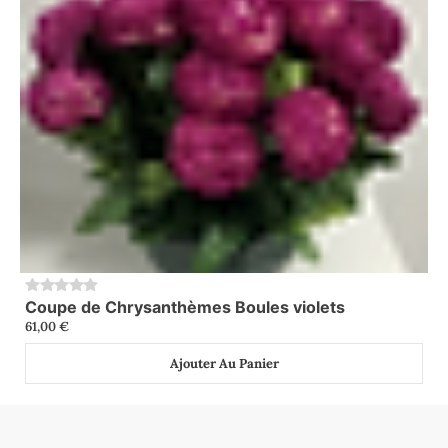
Coupe de Chrysanthèmes Boules violets
0
61,00
€
Ajouter Au Panier