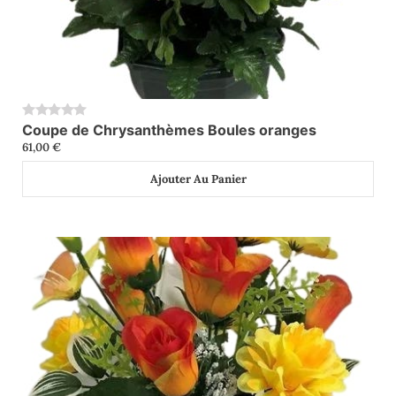
Coupe de Chrysanthèmes Boules oranges
0
61,00
€
Ajouter Au Panier