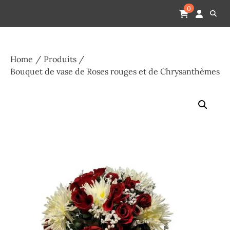
Skip
Pompes funèbres humain
Espace Funéraire Michel Gardechaux
0
to
content
Home
Produits
Bouquet de vase de Roses rouges et de Chrysanthèmes