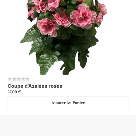
Coupe d’Azalées roses
0
27,00
€
Ajouter Au Panier