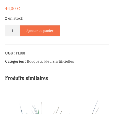
46,00
€
2 en stock
quantité
Ajouter au panier
de
Bouquet
de
vase
UGS :
FL881
de
Catégories :
Bouquets
,
Fleurs artificielles
Roses
jaunes
et
Produits similaires
de
Chrysanthèmes
oranges