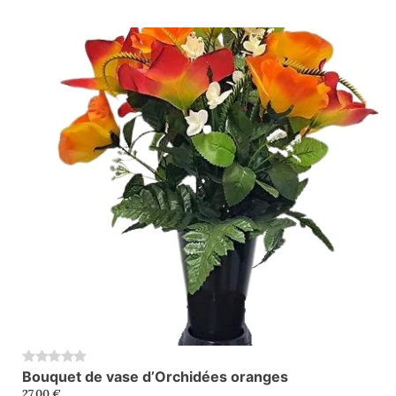
Bouquet de vase d’Orchidées oranges
0
27,00
€