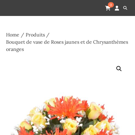
Skip
Pompes funèbres humain
Espace Funéraire Michel Gardechaux
0
to
content
Home
Produits
Bouquet de vase de Roses jaunes et de Chrysanthèmes
oranges