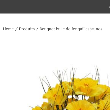
Skip
to
Pompes funèbres humain
Espace Funéraire Michel Gar
content
Home
Produits
Bouquet bulle de Jonquilles jaunes