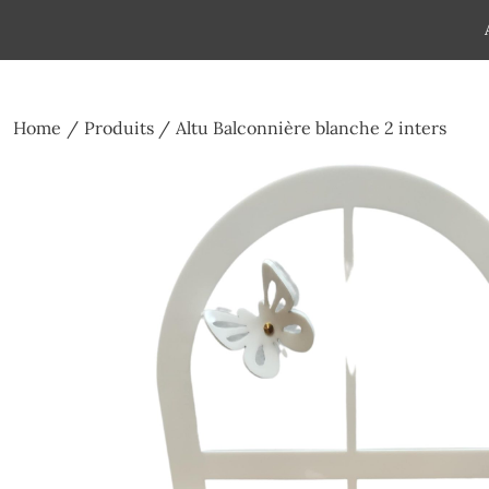
Skip
to
Pompes funèbres humain
Espace Funéraire Michel Gar
content
Home
Produits
Altu Balconnière blanche 2 inters