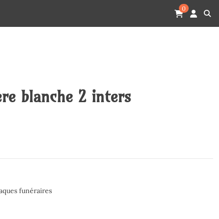
0
ère blanche 2 inters
aques funéraires