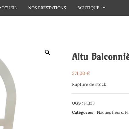
ACCUEIL
NOS PRESTATIONS
BOUTIQUE
dechaux
Altu Balconni
271,00
€
Rupture de stock
UGS :
PL138
Catégories :
Plaques fleurs
,
Pl